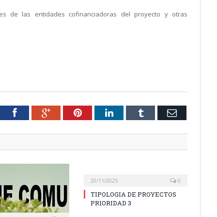
es de las entidades cofinanciadoras del proyecto y otras
tter
Facebook
Google+
Pinterest
LinkedIn
Tumblr
Email
20/11/2025
0
TIPOLOGIA DE PROYECTOS
PRIORIDAD 3