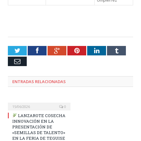
Umpiérrez
Twitter
Facebook
Google+
Pinterest
LinkedIn
Tumblr
Email
ENTRADAS RELACIONADAS
15/06/2026
0
LANZAROTE COSECHA
INNOVACIÓN EN LA
PRESENTACIÓN DE
«SEMILLAS DE TALENTO»
EN LA FERIA DE TEGUISE