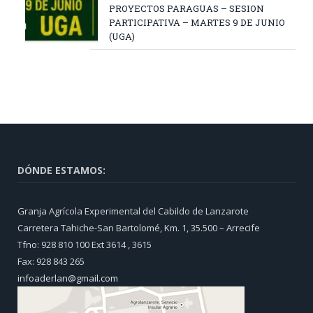
PROYECTOS PARAGUAS – SESION
PARTICIPATIVA – MARTES 9 DE JUNIO
(UGA)
DÓNDE ESTAMOS:
Granja Agrícola Experimental del Cabildo de Lanzarote
Carretera Tahiche-San Bartolomé, Km. 1, 35.500 – Arrecife
Tfno: 928 810 100 Ext 3614 , 3615
Fax: 928 843 265
infoaderlan@gmail.com