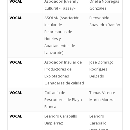
VOCAL
Asociación Juvenil y
Onelia Nóbregas
Cultural «Tazzay»
González
VOCAL
ASOLAN (Asociación
Bienvenido
Insular de
Saavedra Ramón
Empresarios de
Hoteles y
Apartamentos de
Lanzarote)
VOCAL
Asociación Insular de
José Domingo
Productores de
Rodríguez
Explotaciones
Delgado
Ganaderas de calidad
VOCAL
Cofradía de
Tomas Vicente
Pescadores de Playa
Martín Morera
Blanca
VOCAL
Leandro Caraballo
Leandro
Umpiérrez
Caraballo