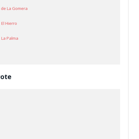
la de La Gomera
 El Hierro
e La Palma
rote