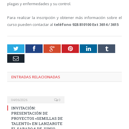
plagas y enfermedades y su control.
Para realizar la inscripción y obtener más información sobre el
curso pueden contactar al
teléfono 928 810100 Ext 3614 / 3615
Twitter
Facebook
Google+
Pinterest
LinkedIn
Tumblr
Email
ENTRADAS RELACIONADAS
04/06/2026
0
INVITACIÓN:
PRESENTACIÓN DE
PROYECTOS «SEMILLAS DE
TALENTO» EN LANZAROTE
EL SABADO 6 DE JUNIO