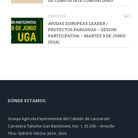
DE COMPOSTAJE COMUNITARIO
05/06/2026
0
AYUDAS EUROPEAS LEADER /
PROYECTOS PARAGUAS – SESION
PARTICIPATIVA – MARTES 9 DE JUNIO
(UGA)
DÓNDE ESTAMOS:
Granja Agrícola Experimental del Cabildo de Lanzarote
Carretera Tahiche-San Bartolomé, Km. 1, 35.500 – Arrecife
Tfno: 928 810 100 Ext 3614 , 3615