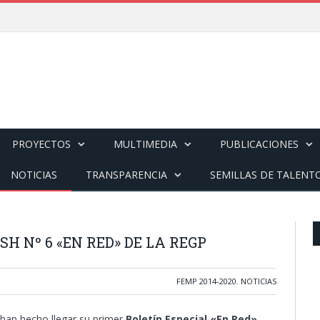
PROYECTOS
MULTIMEDIA
PUBLICACIONES
NOTICIAS
TRANSPARENCIA
SEMILLAS DE TALENT
SH Nº 6 «EN RED» DE LA REGP
FEMP 2014-2020
,
NOTICIAS
han hecho llegar su primer
Boletín Especial «En Red»
.