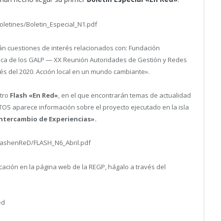
oletines/Boletin_Especial_N1.pdf
án cuestiones de interés relacionados con: Fundación
ica de los GALP — XX Reunión Autoridades de Gestión y Redes
s del 2020. Acción local en un mundo cambiante».
stro
Flash «En Red»
, en el que encontrarán temas de actualidad
CTOS aparece información sobre el proyecto ejecutado en la isla
ntercambio de Experiencias».
flashenReD/FLASH_N6_Abril.pdf
cación en la página web de la REGP, hágalo a través del
ed