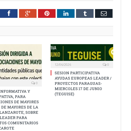
tter
Facebook
Google+
Pinterest
LinkedIn
Tumblr
Email
12/06/2026
0
SESION PARTICIPATIVA
AYUDAS EUROPEAS LEADER /
0
PROYECTOS PARAGUAS-
MIERCOLES 17 DE JUNIO
INFORMATIVA Y
(TEGUISE)
PATIVA, PARA
CIONES DE MAYORES
 DE MAYORES DE LA
 LANZAROTE, SOBRE
 LEADER PARA
TOS COMUNITARIOS
ZAROTE