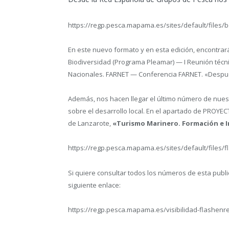
https://regp.pesca.mapama.es/sites/default/files/b
En este nuevo formato y en esta edición, encontrar
Biodiversidad (Programa Pleamar) — I Reunión técn
Nacionales. FARNET — Conferencia FARNET. «Despué
Además, nos hacen llegar el último número de nue
sobre el desarrollo local. En el apartado de PROYE
de Lanzarote,
«Turismo Marinero. Formación e I
https://regp.pesca.mapama.es/sites/default/files/
Si quiere consultar todos los números de esta publi
siguiente enlace:
https://regp.pesca.mapama.es/visibilidad-flashenr