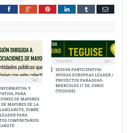
tter
Facebook
Google+
Pinterest
LinkedIn
Tumblr
Email
12/06/2026
0
SESION PARTICIPATIVA
AYUDAS EUROPEAS LEADER /
0
PROYECTOS PARAGUAS-
MIERCOLES 17 DE JUNIO
INFORMATIVA Y
(TEGUISE)
PATIVA, PARA
CIONES DE MAYORES
 DE MAYORES DE LA
 LANZAROTE, SOBRE
 LEADER PARA
TOS COMUNITARIOS
ZAROTE