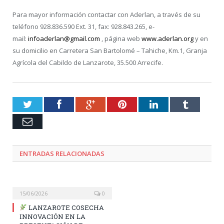
Para mayor información contactar con Aderlan, a través de su
teléfono 928.836.590 Ext. 31, fax: 928.843.265, e-
mail:
infoaderlan@gmail.com
, página web
www.aderlan.org
y en
su domicilio en Carretera San Bartolomé – Tahiche, Km.1, Granja
Agrícola del Cabildo de Lanzarote, 35.500 Arrecife.
Twitter
Facebook
Google+
Pinterest
LinkedIn
Tumblr
Email
ENTRADAS RELACIONADAS
15/06/2026
0
LANZAROTE COSECHA
INNOVACIÓN EN LA